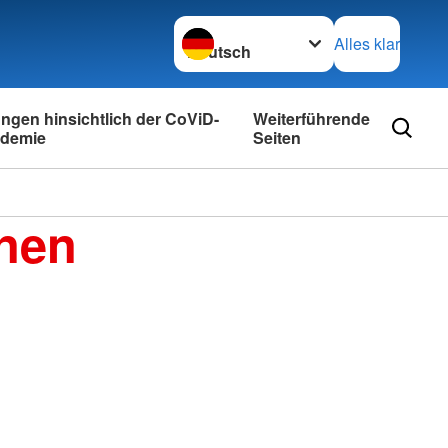
Sprache wechseln zu
Alles klar
ngen hinsichtlich der CoViD-
Weiterführende
ndemie
Seiten
enen